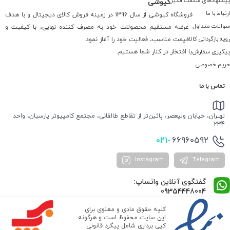
پیشنهادهای شگفت انگیز
کیوشی
ارتباط با ما
فروشگاه کیوشی از سال 1396 در زمینه فروش کالای دیجیتال و با هدف
سوالات متداول
عرضه مستقیم محصولات خود به مصرف کننده نهایی، با کیفیت و
رویه بازگردانی کالا
قیمت مناسب، فعالیت خود را آغاز نمود.
پیگیری سفارش
با افتخار در کنار شما هستیم.
حریم خصوصی
تماس با ما
تهــران، خیابان ولیعصر، پائین‌تر از تقاطع طالقانی، مجتمع کامپیوتر پارسیان، واحد
234
021-
66960592
Instagram
Telegram
گفتگوی آنلاین واتساپ:
09354448004
کلیه حقوق مادی و معنوی برای
این سایت محفوظ است و هرگونه
کپی برداری شامل پیگرد قانونی