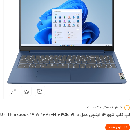
گزارش نادرستی مشخصات
لپ تاپ لنوو 14 اینچی مدل Thinkbook 14 i7 13700H 32GB 2tra -کاستوم شده
کاستوم شده