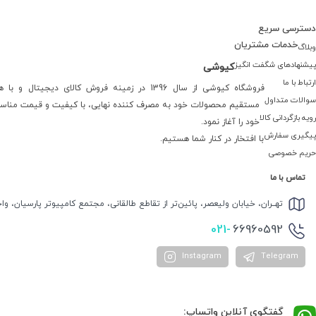
دسترسی سریع
خدمات مشتریان
وبلاگ
پیشنهادهای شگفت انگیز
کیوشی
ارتباط با ما
فروشگاه کیوشی از سال 1396 در زمینه فروش کالای دیجیتال
سوالات متداول
مستقیم محصولات خود به مصرف کننده نهایی، با کیفیت و قیمت مناس
رویه بازگردانی کالا
خود را آغاز نمود.
پیگیری سفارش
با افتخار در کنار شما هستیم.
حریم خصوصی
تماس با ما
تهــران، خیابان ولیعصر، پائین‌تر از تقاطع طالقانی، مجتمع کامپیوتر پارسیان، واحد 
021-
66960592
Instagram
Telegram
گفتگوی آنلاین واتساپ: