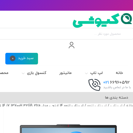
سبد خرید
0
خانه
لپ تاپ
مانیتور
کنسول بازی
محصول
021
66960592
با ما در تماس باشـید
دسته بندی ها
خانه
/
لپ تاپ
/
لپ تاپ لنوو
/ لپ تاپ لنوو 14 اینچی مدل Thinkbook 14 i7 13700H 32GB 2tra -کاستوم شده