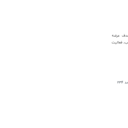
 و با هدف عرضه
ب، فعالیت
گفتگوی
234
آنلاین از
طریق
واتساپ:
09354448004