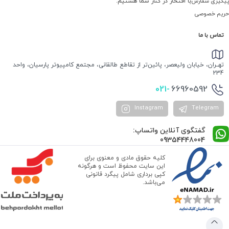
پیگیری سفارش
با افتخار در کنار شما هستیم.
حریم خصوصی
تماس با ما
تهــران، خیابان ولیعصر، پائین‌تر از تقاطع طالقانی، مجتمع کامپیوتر پارسیان، واحد
234
021-
66960592
Instagram
Telegram
گفتگوی آنلاین واتساپ:
09354448004
کلیه حقوق مادی و معنوی برای
این سایت محفوظ است و هرگونه
کپی برداری شامل پیگرد قانونی
می‌باشد.