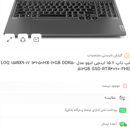
گزارش نادرستی مشخصات
لپ تاپ 15.6 اینچی لنوو مدل LOQ 15IRX9-i7 13650HX-16GB DDR5-
512GB SSD-RTX4060-FHD
موجود نیست
مقایسه
پرداخت امـن (دارای اینماد و درگاه بانکی)
آماده ارسال