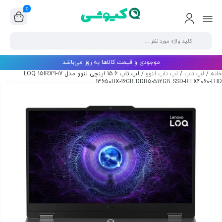
0
موجودی و قیمت کالاها به روز می‌باشد
خانه
/
لپ تاپ
/
لپ تاپ لنوو
/ لپ تاپ 15.6 اینچی لنوو مدل LOQ 15IRX9-i7
13650HX-16GB DDR5-512GB SSD-RTX4060-FHD