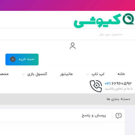
سبد خرید
0
خانه
لپ تاپ
مانیتور
کنسول بازی
محصول
021
66960592
با ما در تماس باشـید
دسته بندی ها
پرسش و پاسخ