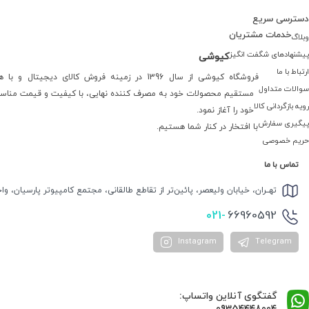
دسترسی سریع
خدمات مشتریان
وبلاگ
پیشنهادهای شگفت انگیز
کیوشی
ارتباط با ما
فروشگاه کیوشی از سال 1396 در زمینه فروش کالای دیجیتال
سوالات متداول
مستقیم محصولات خود به مصرف کننده نهایی، با کیفیت و قیمت مناس
رویه بازگردانی کالا
خود را آغاز نمود.
پیگیری سفارش
با افتخار در کنار شما هستیم.
حریم خصوصی
تماس با ما
تهــران، خیابان ولیعصر، پائین‌تر از تقاطع طالقانی، مجتمع کامپیوتر پارسیان، واحد 
021-
66960592
Instagram
Telegram
گفتگوی آنلاین واتساپ: