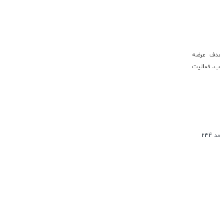
 و با هدف عرضه
ب، فعالیت
گفتگوی
234
آنلاین از
طریق
واتساپ:
09354448004